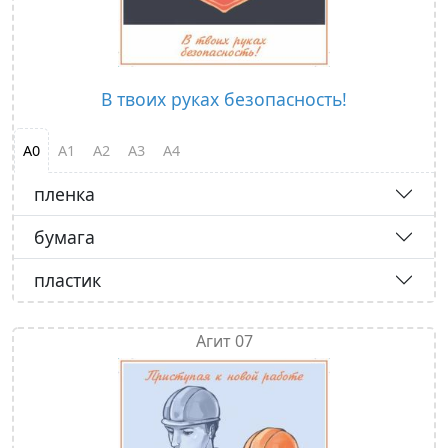
В твоих руках безопасность!
А0
А1
А2
А3
А4
пленка
бумага
пластик
Агит 07