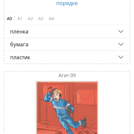
порядке
А0
А1
А2
А3
А4
пленка
бумага
пластик
Агит 09