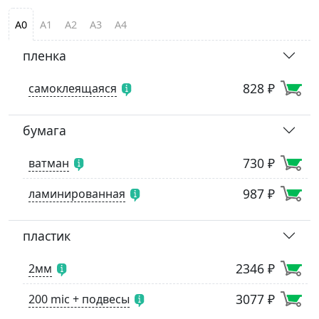
А0
А1
А2
А3
А4
пленка
828 ₽
самоклеящаяся
бумага
730 ₽
ватман
987 ₽
ламинированная
пластик
2346 ₽
2мм
3077 ₽
200 mic + подвесы