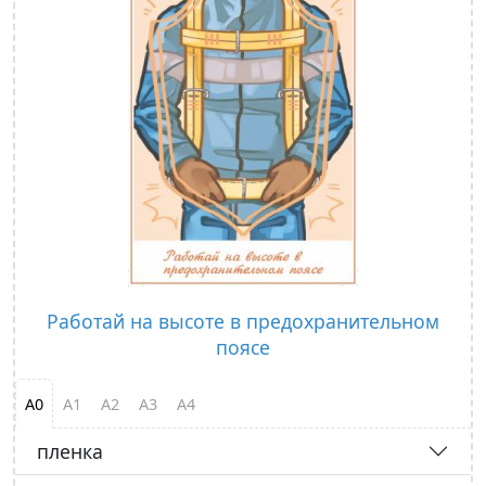
Работай на высоте в предохранительном
поясе
А0
А1
А2
А3
А4
пленка