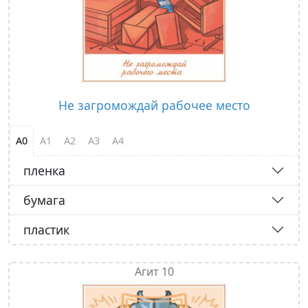
Не загромождай рабочее место
А0
А1
А2
А3
А4
пленка
бумага
пластик
Агит 10