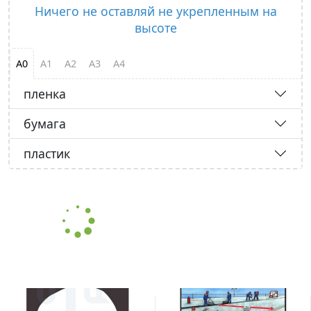
Ничего не оставляй не укрепленным на
высоте
А0
А1
А2
А3
А4
пленка
бумага
пластик