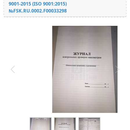
9001-2015 (ISO 9001:2015)
№FSK.RU.0002.F00033298
Предыдущий
След