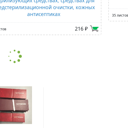
ерилизующих средствах, средствах для
едстерилизационной очистки, кожных
антисептиках
35 листо
216 ₽
стов