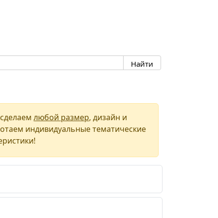
сделаем
любой размер
, дизайн и
отаем индивидуальные тематические
еристики!