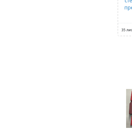
ст
пр
35 ли