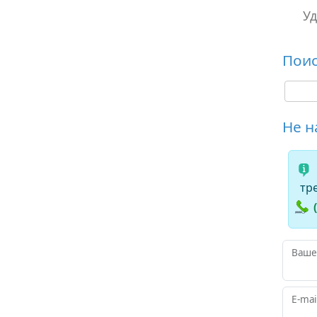
У
Пои
Не н
тр
Ваше 
E-mail