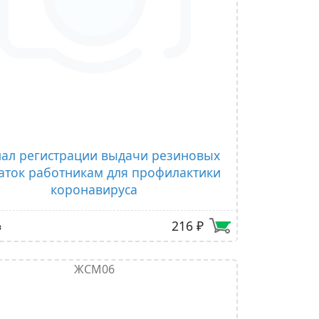
ал регистрации выдачи резиновых
аток работникам для профилактики
коронавируса
216 ₽
в
ЖСМ06