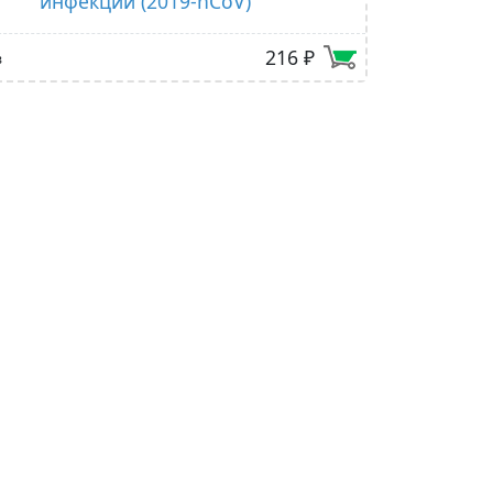
инфекции (2019-nCoV)
216 ₽
в