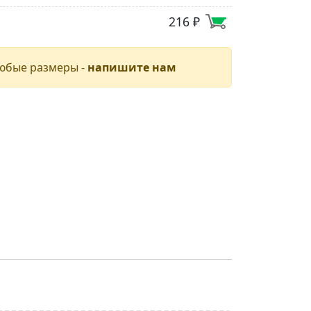
216 ₽
юбые размеры -
напишите нам