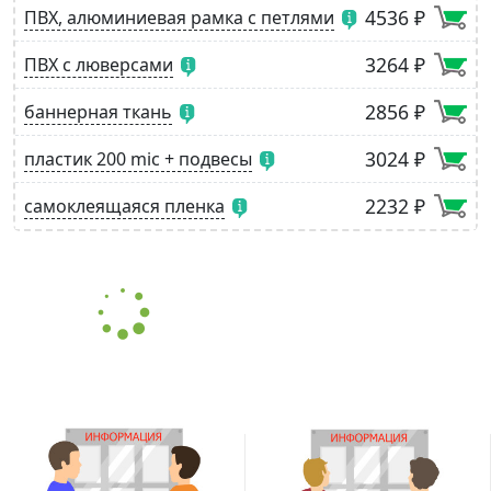
4536 ₽
ПВХ, алюминиевая рамка с петлями
3264 ₽
ПВХ с люверсами
2856 ₽
баннерная ткань
3024 ₽
пластик 200 mic + подвесы
2232 ₽
самоклеящаяся пленка