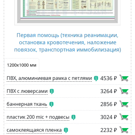
Первая помощь (техника реанимации,
остановка кровотечения, наложение
повязок, транспортная иммобилизация)
1200х1000 мм
4536 ₽
ПВХ, алюминиевая рамка с петлями
3264 ₽
ПВХ с люверсами
2856 ₽
баннерная ткань
3024 ₽
пластик 200 mic + подвесы
2232 ₽
самоклеящаяся пленка