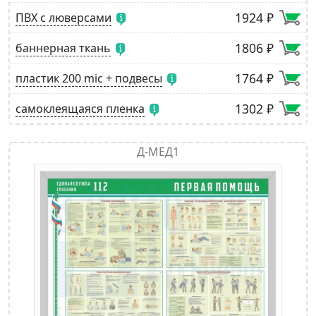
1924 ₽
ПВХ с люверсами
1806 ₽
баннерная ткань
1764 ₽
пластик 200 mic + подвесы
1302 ₽
самоклеящаяся пленка
Д-МЕД1