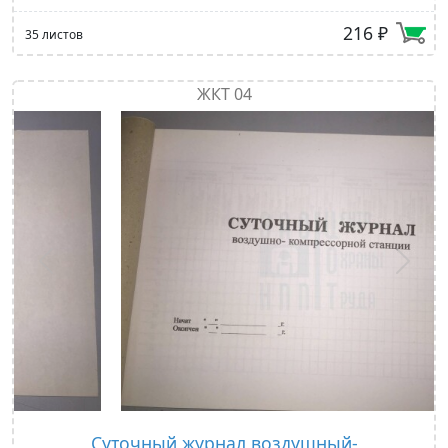
216 ₽
35 листов
ЖКТ 04
Предыдущий
След
Суточный журнал воздушный-