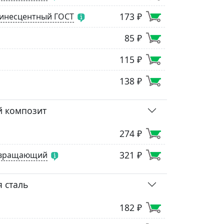
173 ₽
инесцентный ГОСТ
85 ₽
115 ₽
138 ₽
 композит
274 ₽
321 ₽
звращающий
 сталь
182 ₽