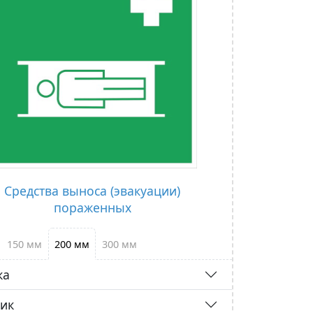
Средства выноса (эвакуации)
пораженных
150 мм
200 мм
300 мм
ка
тик