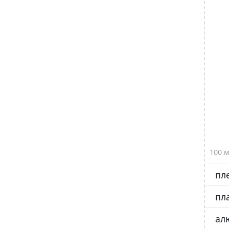
100 
пл
пл
ал