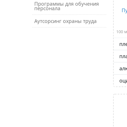
Программы для обучения
персонала
П
Аутсорсинг охраны труда
100 
пл
пл
ал
оц