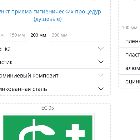
ункт приема гигиенических процедур
(душевые)
100 мм
мм
150 мм
200 мм
300 мм
плен
енка
плас
астик
алюм
юминиевый композит
оцин
инкованная сталь
ЕС 05