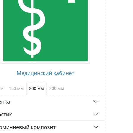
Медицинский кабинет
мм
150 мм
200 мм
300 мм
енка
астик
юминиевый композит