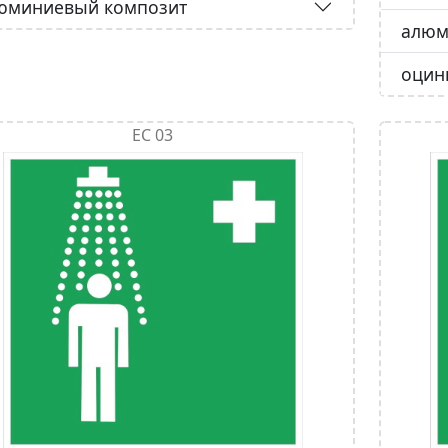
юминиевый композит
алюм
оцин
ЕС 03