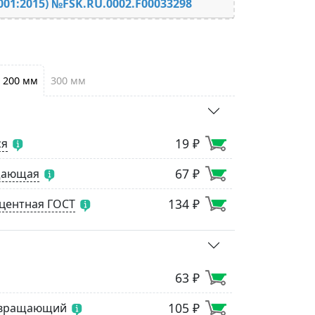
001:2015) №FSK.RU.0002.F00033298
200 мм
300 мм
19 ₽
ся
67 ₽
щающая
134 ₽
центная ГОСТ
63 ₽
105 ₽
звращающий