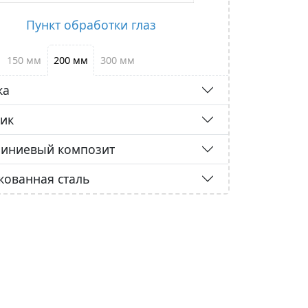
Пункт обработки глаз
150 мм
200 мм
300 мм
ка
тик
иниевый композит
кованная сталь