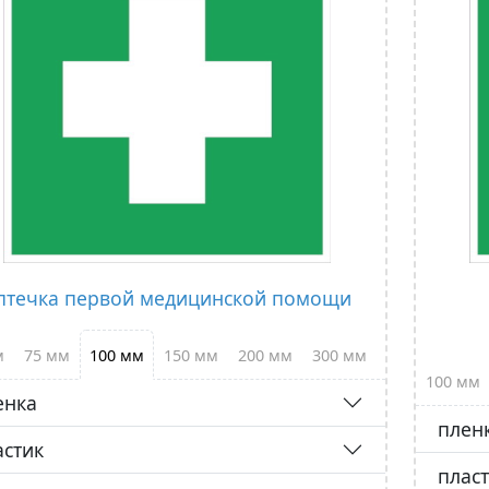
птечка первой медицинской помощи
м
75 мм
100 мм
150 мм
200 мм
300 мм
100 мм
енка
плен
астик
плас