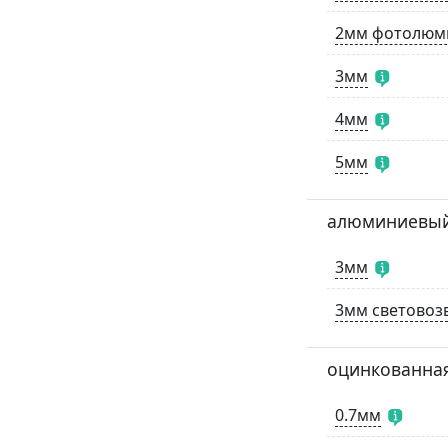
2мм фотолюм
3мм
4мм
5мм
алюминиевый
3мм
3мм светово
оцинкованная
0.7мм