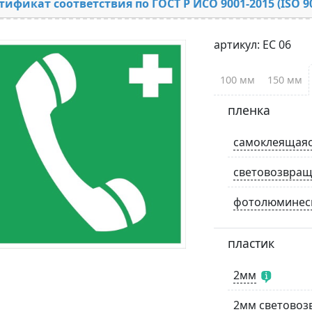
тификат соответствия по ГОСТ Р ИСО 9001-2015 (ISO 9
артикул: ЕС 06
100 мм
150 мм
пленка
самоклеящая
световозвра
фотолюминес
пластик
2мм
2мм светово