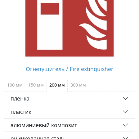
Огнетушитель / Fire extinguisher
100 мм
150 мм
200 мм
300 мм
пленка
пластик
алюминиевый композит
оцинкованная сталь