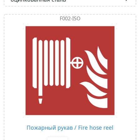
F002-ISO
Пожарный рукав / Fire hose reel