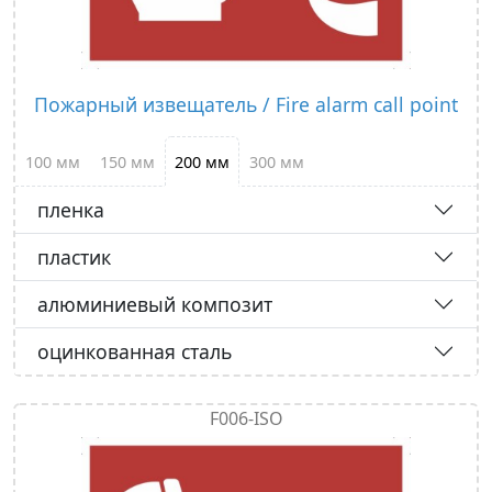
Пожарный извещатель / Fire alarm call point
100 мм
150 мм
200 мм
300 мм
пленка
пластик
алюминиевый композит
оцинкованная сталь
F006-ISO