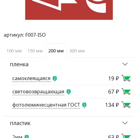
артикул: F007-ISO
100 мм
150 мм
200 мм
300 мм
пленка
19 ₽
самоклеящаяся
67 ₽
световозвращающая
134 ₽
фотолюминесцентная ГОСТ
пластик
63 ₽
2мм