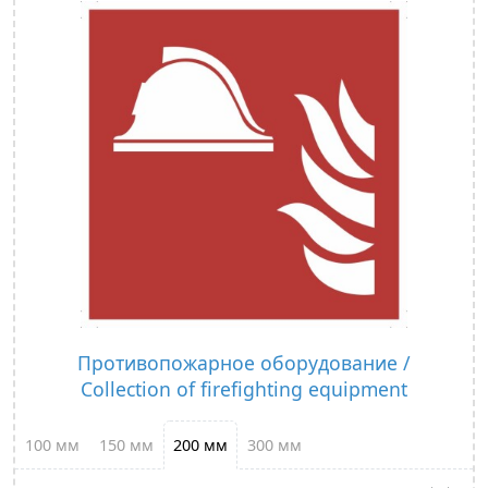
Противопожарное оборудование /
Collection of firefighting equipment
100 мм
150 мм
200 мм
300 мм