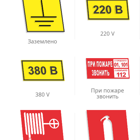
220 V
Заземлено
При пожаре
380 V
звонить