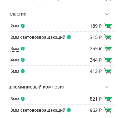
пластик
189 ₽
2мм
315 ₽
2мм световозвращающий
255 ₽
3мм
344 ₽
4мм
413 ₽
5мм
алюминиевый композит
821 ₽
3мм
962 ₽
3мм световозвращающий