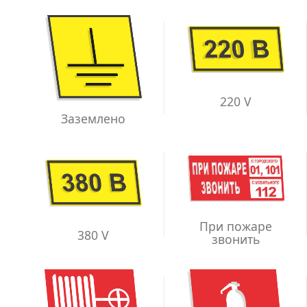
220 V
Заземлено
При пожаре
380 V
звонить