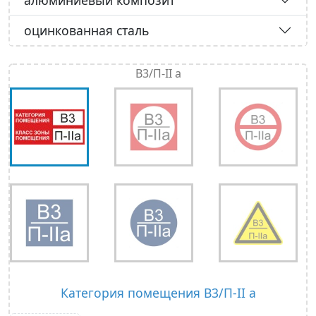
алюминиевый композит
оцинкованная сталь
В3/П-II а
Категория помещения В3/П-II а